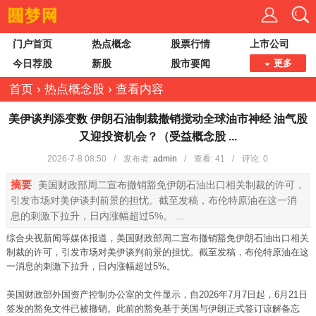
门户首页
热点概念
股票行情
上市公司
今日荐股
新股
股市要闻
更多
首页
›
热点概念股
›
查看内容
美伊谈判添变数 伊朗石油制裁撤销搅动全球油市神经 油气股
又迎投资机会？（受益概念股 ...
2026-7-8 08:50
/
发布者:
admin
/
查看:
41
/
评论: 0
摘要
美国财政部周二宣布撤销豁免伊朗石油出口相关制裁的许可，
引发市场对美伊谈判前景的担忧。截至发稿，布伦特原油在这一消
息的刺激下拉升，日内涨幅超过5%。 ...
综合央视新闻等媒体报道，美国财政部周二宣布撤销豁免伊朗石油出口相关
制裁的许可，引发市场对美伊谈判前景的担忧。截至发稿，布伦特原油在这
一消息的刺激下拉升，日内涨幅超过5%。
美国财政部外国资产控制办公室的文件显示，自2026年7月7日起，6月21日
签发的豁免文件已被撤销。此前的豁免基于美国与伊朗正式签订谅解备忘