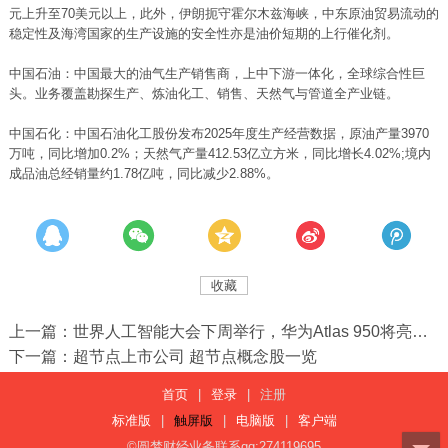
元上升至70美元以上，此外，伊朗扼守霍尔木兹海峡，中东原油贸易流动的
稳定性及海湾国家的生产设施的安全性亦是油价短期的上行催化剂。
中国石油：中国最大的油气生产销售商，上中下游一体化，全球综合性巨
头。业务覆盖勘探生产、炼油化工、销售、天然气与管道全产业链。
中国石化：中国石油化工股份发布2025年度生产经营数据，原油产量3970
万吨，同比增加0.2%；天然气产量412.53亿立方米，同比增长4.02%;境内
成品油总经销量约1.78亿吨，同比减少2.88%。
收藏
上一篇：世界人工智能大会下周举行，华为Atlas 950将亮相！国产算力芯片或成热点（受益概念股 ...
下一篇：超节点上市公司 超节点概念股一览
首页
|
登录
|
注册
标准版
|
触屏版
|
电脑版
|
客户端
©圆梦财经业务联系qq:274119695