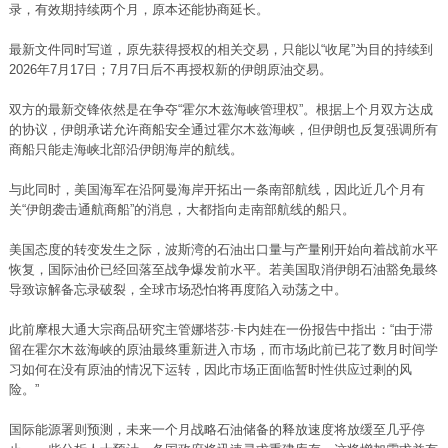
录，有效期持续两个月，原本还能协商延长。
最新文件同时写道，原先获得授权的相关交易，只能以“收尾”为目的持续到
2026年7月17日；7月7日后不再授权新的伊朗原油交易。
双方的最新交锋依然是在争夺“霍尔木兹海峡管理权”。根据上个月双方达成
的协议，伊朗承诺允许商船安全通过霍尔木兹海峡，但伊朗也反复强调所有
商船只能走海峡北部沿伊朗海岸的航线。
与此同时，美国海军在沿阿曼海岸开拓出一条南部航线，因此近几个月有
关“伊朗袭击通航商船”的消息，大都指向走南部航线的船只。
美国态度的转变发生之际，波斯湾的石油出口量与产量刚开始向着战前水平
恢复，国际油价已经回落至战争爆发前水平。若美国取消伊朗石油豁免最终
导致谅解备忘录破裂，全球市场恐怕将再度陷入动荡之中。
此前摩根大通大宗商品研究主管娜塔莎·卡内娃在一份报告中指出：“由于滞
留在霍尔木兹海峡的原油最终重新进入市场，而市场此前已花了数月时间学
习如何在没有原油的情况下运转，因此市场正面临暂时性供应过剩的风
险。”
国际能源署则预测，未来一个月战略石油储备的释放速度将放缓至几乎停