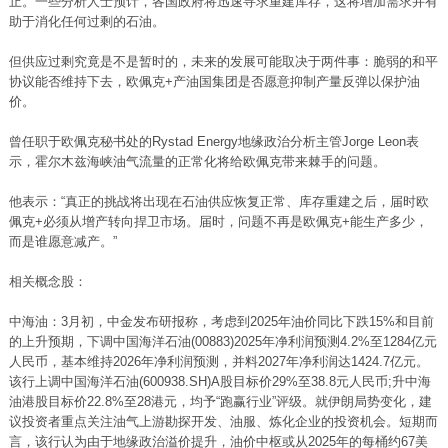
止。一些分析人士预计，各国政府将迅速寻求重建库存，这将增加需求并有
助于消化任何过剩的石油。
但供应过剩究竟是不是暂时的，未来的发展可能取决于两件事：脆弱的和平
协议能否维持下去，欧佩克+产油国集团是否愿意抑制产量反弹以保护油
价。
曾任职于欧佩克秘书处的Rystad Energy地缘政治分析主管Jorge Leon表
示，霍尔木兹海峡油气流量的正常化将给欧佩克带来棘手的问题。
他表示：“真正的挑战将出现在石油供应恢复正常、库存重建之后，届时欧
佩克+必须从增产转向捍卫市场。届时，问题不再是欧佩克+能生产多少，
而是谁愿意减产。”
相关概念股：
中海油：3月初，中金发布研报称，考虑到2025年油价同比下跌15%和目前
的上升预期，下调中国海洋石油(00883)2025年净利润预测4.2%至1284亿元
人民币，基本维持2026年净利润预测，并料2027年净利润达1424.7亿元。
该行上调中国海洋石油(600938.SH)A股目标价29%至38.8元人民币;升中海
油港股目标价22.8%至28港元，均予“跑赢行业”评级。就伊朗局势变化，建
议投资者重点关注油气上游勘探开发、油服、炼化企业的投资机会。短期而
言，该行认为由于地缘政治溢价提升，油价中枢或从2025年的每桶约67美