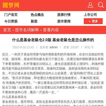
门户首页
热点概念
股票行情
上市公司
今日荐股
新股
股市要闻
更多
首页
›
股市名词解释
›
查看内容
什么是基金老鼠仓2.0版 基金老鼠仓是怎么操作的
2022-8-10 11:42
/
发布者:
admin
/
查看:
10167
/
评论: 0
近日，一则关于基金经理参与场外期权套利的市场传闻，在全行业掀起轩然
大波。据传闻，基金经理在建仓某只个股之前，先通过场外期权通道在券商
下单看涨期权，杠杆普遍在10倍以上，建仓后该股票若上涨50%，则场外期
权浮盈可能达到500%甚至更高，既暴利又隐秘。虽然该传闻尚未得到证
实，不过记者从多位熟悉期权的业内人士处获悉，该“盈利模式”理论上是存
在的。“形式非常隐秘，即使通过大数据筛查也很难查出，不像传统‘老鼠
仓’有着账户的关联性。”一家公募基金总经理告诉证券时报记者，“这就是‘老
鼠仓’2.0版！如果属实，全行业需要以此为典型案例来一次肃清。基金经理
不要抱有侥幸心理，魔高一尺道高一丈。”
什么是基金老鼠仓
基金老鼠仓，股市用语。老鼠仓是基金经理首先买入某只股票，然后利用投