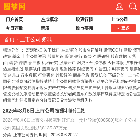
门户首页
热点概念
股票行情
上市公司
今日荐股
新股
股市要闻
更多
首页
›
上市公司资讯
频道分类 ：
宏观数据
关于我们
热点评论
股市名词解释
股票QQ群
新股
货
政策
基金
上市公司资讯
股票知识
股评
银行
保险
个股研报
股市数据
期货
p2p网贷
港股
新三板
机构研究
股票开户
网贷平台
涨停板
今日荐股
股市行
热点概念股
股票软件
股票培训
理财推荐
财经要闻
广告图片
时事要闻
股票
资金进出
行业数据
行业研究
炒股经验
商品价格
投资机会
下级分类:
上市
司分红派息
可转债
增持减持
上市公司回购
业绩预告
互动平台资讯
机构研报摘
限售股解禁
交易提示
购买资产
资产出售
投产复产扩产
员工持股
举牌
要约收购
管
投资者关系活动记录表
董秘答投资者问
股东户数
股票评级
停复牌
定增公告
组
量产利好
项目定点
分红登记日
异常波动
重组失败
2026年8月6日上市公司披露利好汇总
2026年8月6日上市公司披露利好汇总：贵州轮胎(000589)境外子公司
收到美国关税退税约8135.87万元
分类:
上市公司资讯
时间 : 2026-8-6 20:27