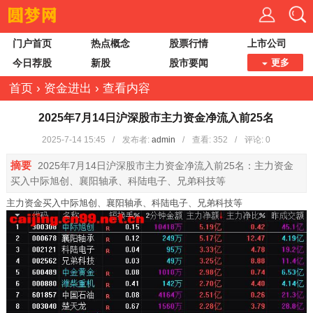
门户首页
热点概念
股票行情
上市公司
今日荐股
新股
股市要闻
更多
首页
›
资金进出
›
查看内容
2025年7月14日沪深股市主力资金净流入前25名
2025-7-14 15:45
/
发布者:
admin
/
查看:
352
/
评论: 0
摘要
2025年7月14日沪深股市主力资金净流入前25名：主力资金
买入中际旭创、襄阳轴承、科陆电子、兄弟科技等
主力资金买入中际旭创、襄阳轴承、科陆电子、兄弟科技等