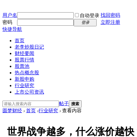
用户名
找回密码
自动登录
密码
立即注册
登录
快捷导航
首页
老李炒股日记
财经要闻
股票行情
股票池
热点概念股
新股申购
行业研究
上市公司资讯
帖子
搜索
圆梦财经
›
首页
›
行业研究
›
查看内容
世界战争越多，什么涨价越快