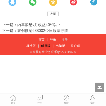
收藏
上一篇：内幕消息v月收益40%以上
下一篇：睿创微纳688002今日股票行情
首页
|
登录
|
注册
标准版
|
触屏版
|
电脑版
|
客户端
©圆梦财经业务联系qq:274119695
首页
社区
导读
我的