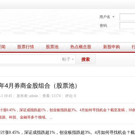
用户名
密码
要闻
股票行情
股票池
热点概念股
新股申购
帖子
搜索
25年4月券商金股组合（股票池）
-1 10:45
|
发布者:
admin
|
查看: 11174
|
评论: 0
计涨0.45%，深证成指跌超1%，创业板指跌超3%。4月如何寻找机会？截至发稿，10
、科技、金融等多个领域。 ...
计涨0.45%，深证成指跌超1%，创业板指跌超3%。4月如何寻找机会？截