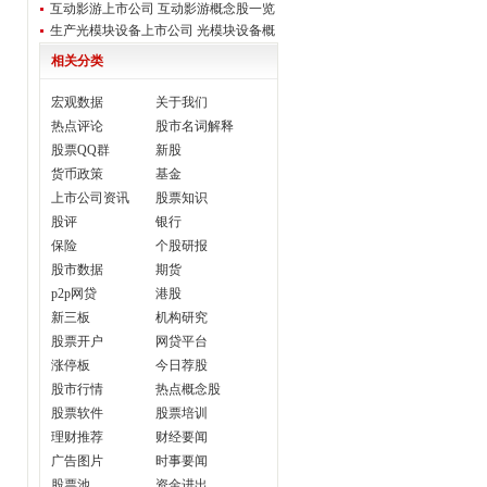
一览
互动影游上市公司 互动影游概念股一览
生产光模块设备上市公司 光模块设备概
念股
相关分类
宏观数据
关于我们
热点评论
股市名词解释
股票QQ群
新股
货币政策
基金
上市公司资讯
股票知识
股评
银行
保险
个股研报
股市数据
期货
p2p网贷
港股
新三板
机构研究
股票开户
网贷平台
涨停板
今日荐股
股市行情
热点概念股
股票软件
股票培训
理财推荐
财经要闻
广告图片
时事要闻
股票池
资金进出