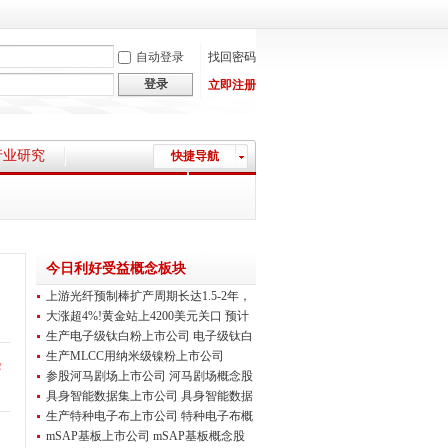
自动登录
找回密码
登录
立即注册
行业研究
快捷导航
上市公司资讯
今日利好受益概念板块
上游光纤预制棒扩产周期长达1.5-2年，
2026
大涨超4%!黄金站上4200美元关口 预计
年内价
生产电子级钛白粉上市公司 电子级钛白
粉概
生产MLCC用纳米级镍粉上市公司
余
MLCC用纳米
参股河马剧场上市公司 河马剧场概念股
一览
具身智能数据集上市公司 具身智能数据
集概
生产特种电子布上市公司 特种电子布概
念股
mSAP基板上市公司 mSAP基板概念股