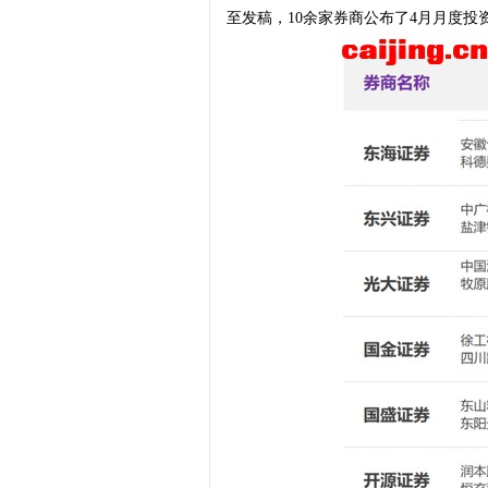
至发稿，10余家券商公布了4月月度
梦
财