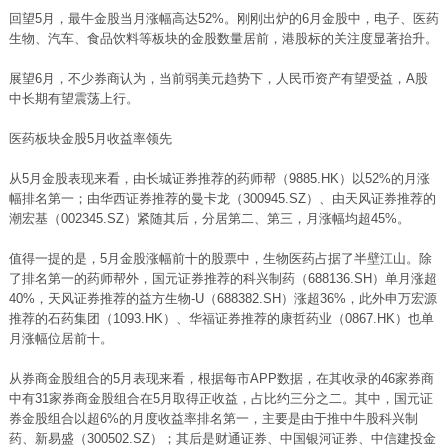
回望5月，最牛金股当月涨幅高达52%。刚刚出炉的6月金股中，电子、医药
生物、汽车、食品饮料等板块的金股数量居前，港股标的关注度显著抬升。
展望6月，不少券商认为，当前弱美元趋势下，人民币资产有望受益，A股
中长期有望震荡上行。
医药板块金股5月收益率领先
从5月金股表现来看，由长城证券推荐的药师帮（9885.HK）以52%的月涨
幅排名第一；由华西证券推荐的曼卡龙（300945.SZ）、由天风证券推荐的
潮宏基（002345.SZ）紧随其后，分居第二、第三，月涨幅均超45%。
值得一提的是，5月金股涨幅前十的股票中，生物医药占据了半壁江山。除
了排名第一的药师帮外，国元证券推荐的科兴制药（688136.SH）单月涨超
40%，天风证券推荐的益方生物-U（688382.SH）涨超36%，此外申万宏源
推荐的石药集团（1093.HK）、华福证券推荐的康哲药业（0867.HK）也单
月涨幅位居前十。
从券商金股组合的5月表现来看，根据每市APP数据，在其收录的46家券商
中有31家券商金股组合在5月取得正收益，占比约三分之二。其中，国元证
券金股组合以超6%的月度收益率排名第一，主要是由于推中牛股科兴制
药、新易盛（300502.SZ）；其后是财通证券、中国银河证券、中信建投金