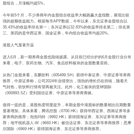
股组合，月涨幅均超5%。
今年前5个月，不少券商年内金股组合收益率大幅跑赢大盘指数，展现出较
强的超额收益能力。根据每市APP数据，今年以来，东北证券金股组合以
35.43%的收益率排名第一；东兴证券以32.83%的收益率排名第二；排名第
三、第四的是华西证券、国金证券，年内组合收益率均超20%。
港股人气显著升温
进入6月，新一期券商金股也陆续披露。从目前已经出炉的6月金股行业分布
来看，电子、医药生物、汽车、食品饮料板块的金股数量居前。
从热门金股来看，东鹏饮料（605499.SH）获得中泰证券、中原证券等券商
推荐，中原证券称，公司2024年业绩突出，强劲的增长仍在持续，随着天
气转热，软饮料行情有望再被关注。此外，化工板块的亚钾国际
（000893.SZ）受到国信证券、中原证券等券商青睐。
值得一提的是，港股热度明显提升，本期金股中港股标的数量相比往期数量
显著增加。具体来看，腾讯控股（0700.HK）获得华西证券、西南证券等多
家券商的推荐；泡泡玛特（9992.HK）获得国海证券、东兴证券等券商推
荐；地平线机器人-W（9660.HK）被信达证券、东北证券等券商推荐；思摩
尔国际（6969.HK）获得国海证券、东北证券等券商推荐。