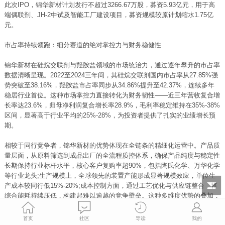
此次IPO，锦华新材计划发行不超过3266.67万股，募资5.93亿元，用于高
端偶联剂、JH-2中试及智能工厂建设项目，募资规模较原计划缩水1.75亿
元。
市占率持续领跑：细分赛道的绝对掌控力与财务稳健性
锦华新材在硅烷交联剂与羟胺盐领域的市场统治力，通过逐年攀升的市占率
数据清晰呈现。2022至2024三年间，其硅烷交联剂国内市占率从27.85%强
势突破至38.16%，羟胺盐市占率同步从34.86%提升至42.37%，连续多年
稳居行业首位。这种市场掌控力直接转化为财务韧性——近三年营收复合增
长率达23.6%，归母净利润复合增长率28.9%，毛利率稳定维持在35%-38%
区间，显著高于行业平均的25%-28%，为投资者提供了扎实的业绩增长预
期。
相较于同行竞争者，锦华新材的优势体现在全链条的精细化运营中。产品质
量层面，从原料筛选到成品出厂的全流程质控体系，确保产品纯度与稳定性
长期保持行业标杆水平，核心客户复购率超90%，包括陶氏化学、万华化学
等行业龙头;生产规模上，全球领先的装置产能形成显著规模效应，单位生
产成本较同行低15%-20%;成本控制方面，通过工艺优化与供应链整合，将
综合能耗持续压低，构建起难以逾越的竞争壁垒。这种多维度优势的叠加，
让其稀缺性在市场竞争中愈发凸显，也让机构投资者看到了长期配置价值。
首页
社区
导读
我的