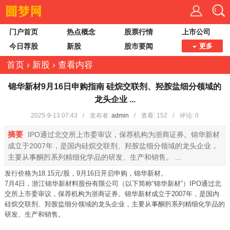
门户首页
热点概念
股票行情
上市公司
今日荐股
新股
股市要闻
更多
首页
›
新股
›
查看内容
锦华新材9月16日申购指南 硅烷交联剂、羟胺盐细分领域的
龙头企业 ...
2025-9-13 07:43
/
发布者:
admin
/
查看:
152
/
评论: 0
摘要
IPO通过北交所上市委审议，保荐机构为浙商证券。锦华新材
成立于2007年，是国内硅烷交联剂、羟胺盐细分领域的龙头企业，
主要从事酮肟系列精细化学品的研发、生产和销售。 ...
发行价格为18.15元/股，9月16日开启申购，锦华新材。
7月4日，浙江锦华新材料股份有限公司（以下简称“锦华新材”）IPO通过北
交所上市委审议，保荐机构为浙商证券。锦华新材成立于2007年，是国内
硅烷交联剂、羟胺盐细分领域的龙头企业，主要从事酮肟系列精细化学品的
研发、生产和销售。