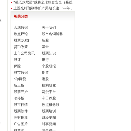
力能
“强厄尔尼诺”威胁全球粮食安全（受益
概念
上游光纤预制棒扩产周期长达1.5-2年，
2026
相关分类
券
宏观数据
关于我们
热点评论
股市名词解释
股票QQ群
新股
、
货币政策
基金
上市公司资讯
股票知识
股评
银行
保险
个股研报
股市数据
期货
p2p网贷
港股
新三板
机构研究
股票开户
网贷平台
涨停板
今日荐股
目
股市行情
热点概念股
股票软件
股票培训
理财推荐
财经要闻
分
广告图片
时事要闻
润
股票池
资金进出