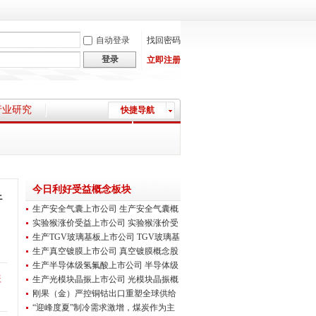
自动登录
找回密码
登录
立即注册
行业研究
快捷导航
上市公司资讯
今日利好受益概念板块
行
生产安全气囊上市公司 生产安全气囊概
念股
实验猴涨价受益上市公司 实验猴涨价受
益概
生产TGV玻璃基板上市公司 TGV玻璃基
板概念
生产真空镀膜上市公司 真空镀膜概念股
一览
生产半导体级氢氟酸上市公司 半导体级
氢氟
盖
生产光模块晶振上市公司 光模块晶振概
念股
刚果（金）严控铜钴出口重塑全球供给
格局：
“迎峰度夏”制冷需求激增，煤炭作为主