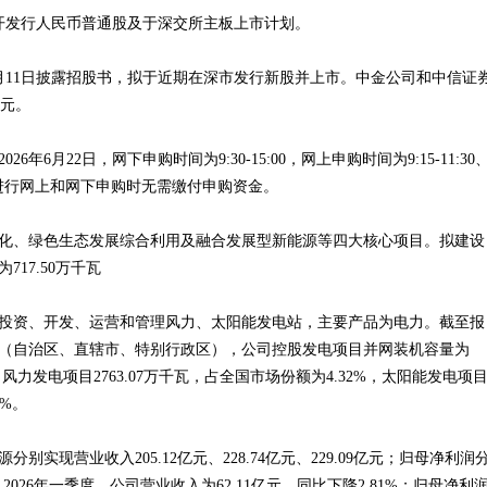
公开发行人民币普通股及于深交所主板上市计划。
月11日披露招股书，拟于近期在深市发行新股并上市。中金公司和中信证
亿元。
6月22日，网下申购时间为9:30-15:00，网上申购时间为9:15-11:30
6月22日进行网上和网下申购时无需缴付申购资金。
化、绿色生态发展综合利用及融合发展型新能源等四大核心项目。拟建设
17.50万千瓦
投资、开发、运营和管理风力、太阳能发电站，主要产品为电力。截至报
省（自治区、直辖市、特别行政区），公司控股发电项目并网装机容量为
，风力发电项目2763.07万千瓦，占全国市场份额为4.32%，太阳能发电项
6%。
源分别实现营业收入205.12亿元、228.74亿元、229.09亿元；归母净利润
亿元。2026年一季度，公司营业收入为62.11亿元，同比下降2.81%；归母净利