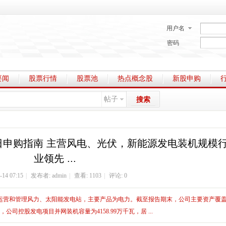
用户名
密码
要闻
股票行情
股票池
热点概念股
新股申购
帖子
搜索
22日申购指南 主营风电、光伏，新能源发电装机规模
业领先 ...
-14 07:15
|
发布者:
admin
|
查看: 1103
|
评论: 0
、运营和管理风力、太阳能发电站，主要产品为电力。截至报告期末，公司主要资产覆
司控股发电项目并网装机容量为4158.99万千瓦，居 ...