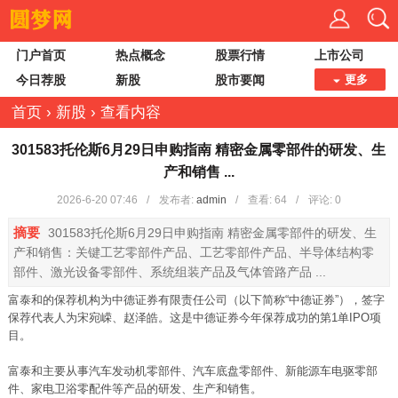
门户首页
热点概念
股票行情
上市公司
今日荐股
新股
股市要闻
更多
首页
›
新股
›
查看内容
301583托伦斯6月29日申购指南 精密金属零部件的研发、生
产和销售 ...
2026-6-20 07:46
/
发布者:
admin
/
查看:
64
/
评论: 0
摘要
301583托伦斯6月29日申购指南 精密金属零部件的研发、生
产和销售：关键工艺零部件产品、工艺零部件产品、半导体结构零
部件、激光设备零部件、系统组装产品及气体管路产品 ...
富泰和的保荐机构为中德证券有限责任公司（以下简称“中德证券”），签字
保荐代表人为宋宛嵘、赵泽皓。这是中德证券今年保荐成功的第1单IPO项
目。
富泰和主要从事汽车发动机零部件、汽车底盘零部件、新能源车电驱零部
件、家电卫浴零配件等产品的研发、生产和销售。