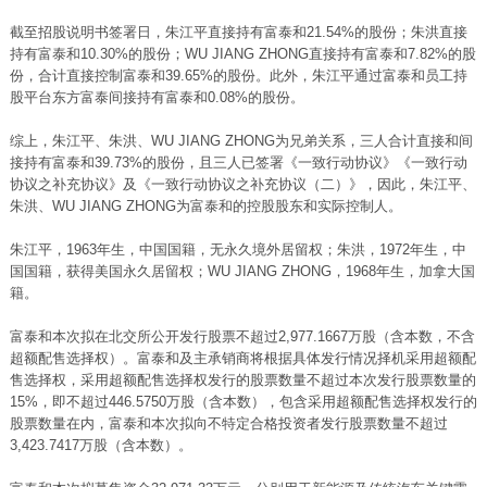
截至招股说明书签署日，朱江平直接持有富泰和21.54%的股份；朱洪直接
持有富泰和10.30%的股份；WU JIANG ZHONG直接持有富泰和7.82%的股
份，合计直接控制富泰和39.65%的股份。此外，朱江平通过富泰和员工持
股平台东方富泰间接持有富泰和0.08%的股份。
综上，朱江平、朱洪、WU JIANG ZHONG为兄弟关系，三人合计直接和间
接持有富泰和39.73%的股份，且三人已签署《一致行动协议》《一致行动
协议之补充协议》及《一致行动协议之补充协议（二）》，因此，朱江平、
朱洪、WU JIANG ZHONG为富泰和的控股股东和实际控制人。
朱江平，1963年生，中国国籍，无永久境外居留权；朱洪，1972年生，中
国国籍，获得美国永久居留权；WU JIANG ZHONG，1968年生，加拿大国
籍。
富泰和本次拟在北交所公开发行股票不超过2,977.1667万股（含本数，不含
超额配售选择权）。富泰和及主承销商将根据具体发行情况择机采用超额配
售选择权，采用超额配售选择权发行的股票数量不超过本次发行股票数量的
15%，即不超过446.5750万股（含本数），包含采用超额配售选择权发行的
股票数量在内，富泰和本次拟向不特定合格投资者发行股票数量不超过
3,423.7417万股（含本数）。