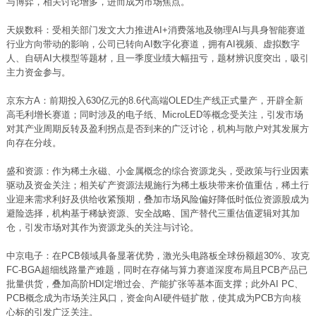
与博弈，相关讨论增多，进而成为市场焦点。
天娱数科：受相关部门发文大力推进AI+消费落地及物理AI与具身智能赛道
行业方向带动的影响，公司已转向AI数字化赛道，拥有AI视频、虚拟数字
人、自研AI大模型等题材，且一季度业绩大幅扭亏，题材辨识度突出，吸引
主力资金参与。
京东方A：前期投入630亿元的8.6代高端OLED生产线正式量产，开辟全新
高毛利增长赛道；同时涉及的电子纸、MicroLED等概念受关注，引发市场
对其产业周期反转及盈利拐点是否到来的广泛讨论，机构与散户对其发展方
向存在分歧。
盛和资源：作为稀土永磁、小金属概念的综合资源龙头，受政策与行业因素
驱动及资金关注；相关矿产资源法规施行为稀土板块带来价值重估，稀土行
业迎来需求利好及供给收紧预期，叠加市场风险偏好降低时低位资源股成为
避险选择，机构基于稀缺资源、安全战略、国产替代三重估值逻辑对其加
仓，引发市场对其作为资源龙头的关注与讨论。
中京电子：在
PCB
领域具备显著优势，激光头电路板全球份额超30%、攻克
FC-BGA超细线路量产难题，同时在存储与算力赛道深度布局且PCB产品已
批量供货，叠加高阶HDI定增过会、产能扩张等基本面支撑；此外AI PC、
PCB概念成为市场关注风口，资金向AI硬件链扩散，使其成为PCB方向核
心标的引发广泛关注。