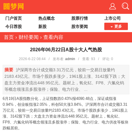
门户首页
热点概念
股票行情
上市公司
今日荐股
新股
股市要闻
更多
首页
›
财经要闻
›
查看内容
2026年06月22日A股十大人气热股
2026-6-22 08:44
/
发布者:
admin
/
查看:
93
/
评论: 0
摘要
沪深两市合计成交额3.31万亿元，较前一交易日放量约
2183.43亿元。市场个股跌多涨少，1961股上涨、3142股下跌；大
盘主力资金净流出448.95亿元。题材上，氧化钇、FP8、六氟化钨
等概念领涨且多股涨停；保险、电力行业、 ...
6月19日A股指数分化，上证指数跌0.43%报4090.48点，深证成指涨
0.94%，创业板指涨2.05%，科创50大涨3.84%。沪深两市合计成交额3.31
万亿元，较前一交易日放量约2183.43亿元。市场个股跌多涨少，1961股上
涨、3142股下跌；大盘主力资金净流出448.95亿元。题材上，氧化钇、
FP8、六氟化钨等概念领涨且多股涨停；保险、电力行业、电力供改等板块
跌幅居前。