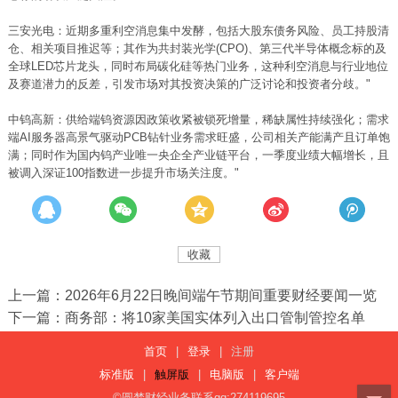
三安光电：近期多重利空消息集中发酵，包括大股东债务风险、员工持股清
仓、相关项目推迟等；其作为共封装光学(
CPO
)、第三代半导体概念标的及
全球LED芯片龙头，同时布局碳化硅等热门业务，这种利空消息与行业地位
及赛道潜力的反差，引发市场对其投资决策的广泛讨论和投资者分歧。"
中钨高新：供给端钨资源因政策收紧被锁死增量，稀缺属性持续强化；需求
端AI服务器高景气驱动PCB钻针业务需求旺盛，公司相关产能满产且订单饱
满；同时作为国内钨产业唯一央企全产业链平台，一季度业绩大幅增长，且
被调入深证100指数进一步提升市场关注度。"
收藏
上一篇：2026年6月22日晚间端午节期间重要财经要闻一览
下一篇：商务部：将10家美国实体列入出口管制管控名单
首页
|
登录
|
注册
标准版
|
触屏版
|
电脑版
|
客户端
©圆梦财经业务联系qq:274119695