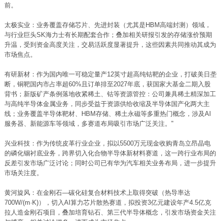
前。
太极实业：业务覆盖
存储芯片
、先进封装（尤其是HBM高端封测）领域，
与行业巨头SK海力士有长期配套合作；叠加相关研报引发的存储涨价预期
升温，受到资金高度关注，交易活跃度显著提升，这些因素共同推动其成为
市场焦点。
有研新材：作为国内唯一可稳定量产12英寸超高纯
钴
靶的企业，打破美日垄
断，铜靶国内市占率超60%且订单排至2027年底，获国家大基金二期入股
背书；新版矿产条例落地收紧稀土、钴等资源管控：公司兼具稀土精深加工
与高纯半导体金属业务，同步受益于资源供给收缩及半导体国产化两大主
线；业务覆盖半导体靶材、HBM存储、稀土永磁等多重热门概念，涉及
AI
服务器
、新能源车等领域，多赛道布局吸引市场广泛关注。"
兴业科技：作为传统皮革行业企业，拟以5500万元现金收购青岛立昂晶电
的磷化铟衬底业务，跨界切入化合物半导体新材料赛道，这一跨行业布局的
反差引发市场广泛讨论；同时公司已有华为汽车相关业务布局，进一步提升
市场关注度。
黄河旋风：在金刚石—碳化硅复合材料技术上取得突破（热导率达
700W/(m·K)），切入AI算力芯片散热赛道，拟投资3亿元建设年产4.5亿克
拉人造金刚石项目，叠加培育钻石、第三代半导体概念，引发市场资金关注