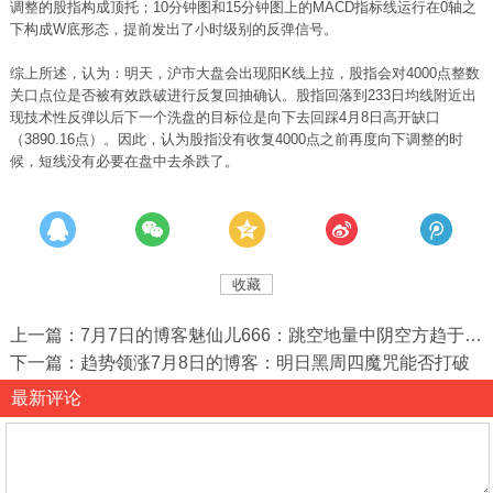
调整的股指构成顶托；10分钟图和15分钟图上的MACD指标线运行在0轴之
下构成W底形态，提前发出了小时级别的反弹信号。
综上所述，认为：明天，沪市大盘会出现阳K线上拉，股指会对4000点整数
关口点位是否被有效跌破进行反复回抽确认。股指回落到233日均线附近出
现技术性反弹以后下一个洗盘的目标位是向下去回踩4月8日高开缺口
（3890.16点）。因此，认为股指没有收复4000点之前再度向下调整的时
候，短线没有必要在盘中去杀跌了。
收藏
上一篇：7月7日的博客魅仙儿666：跳空地量中阴空方趋于衰竭
下一篇：趋势领涨7月8日的博客：明日黑周四魔咒能否打破
最新评论