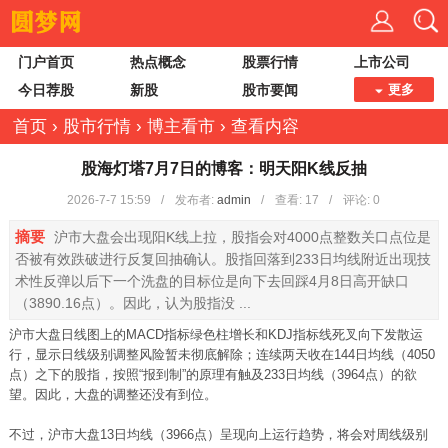
门户首页
热点概念
股票行情
上市公司
今日荐股
新股
股市要闻
更多
首页
›
股市行情
›
博主看市
›
查看内容
股海灯塔7月7日的博客：明天阳K线反抽
2026-7-7 15:59
/
发布者:
admin
/
查看:
17
/
评论: 0
摘要
沪市大盘会出现阳K线上拉，股指会对4000点整数关口点位是
否被有效跌破进行反复回抽确认。股指回落到233日均线附近出现技
术性反弹以后下一个洗盘的目标位是向下去回踩4月8日高开缺口
（3890.16点）。因此，认为股指没 ...
沪市大盘日线图上的MACD指标绿色柱增长和KDJ指标线死叉向下发散运
行，显示日线级别调整风险暂未彻底解除；连续两天收在144日均线（4050
点）之下的股指，按照“报到制”的原理有触及233日均线（3964点）的欲
望。因此，大盘的调整还没有到位。
不过，沪市大盘13日均线（3966点）呈现向上运行趋势，将会对周线级别