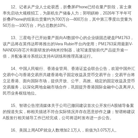
12、记者从产业人士处获悉，折叠屏iPhone已经在量产阶段，富士康
率先启动大规模招工，为新机生产储备人力；郭明錤称，2026年下半年可
折叠iPhone的组装出货量约为700万台—800万台，其中第三季度出货量为
50万台—100万台，约占总数的10%。
13、三星电子已开始量产面向AI
数据中心
的企业级固态硬盘PM1763，
该产品将在英伟达即将推出的Vera Rubin平台内使用；PM1763采用最新V-
NAND闪存芯片和新研发的4纳米控制器，读写速度较前代产品提升逾一
倍，并配备
液冷
系统以支持AI训练和推理高速运行。
14、中国人民银行、香港金管局、香港证监会联合公告，欢迎中国外汇
交易中心与香港交易所共建香港电子固定收益及货币交易平台；交易平台将
立足香港、面向国际市场，提供开放、公平、高效、稳定的固定收益及货币
交易服务，以深化两地金融市场合作，巩固提升香港国际金融中心及离岸人
民币业务枢纽地位。
15、智谱公告澄清媒体关于公司已撤回建议首次公开发行A股辅导备案
的报道失实，称相关描述不符合实际情况并存在恶意炒作之嫌；智谱称建议
A股发行相关辅导工作已经完成，公司将适时发布进一步公告。
16、美国上周ADP就业人数增加2.1万人，前值为3.075万人。