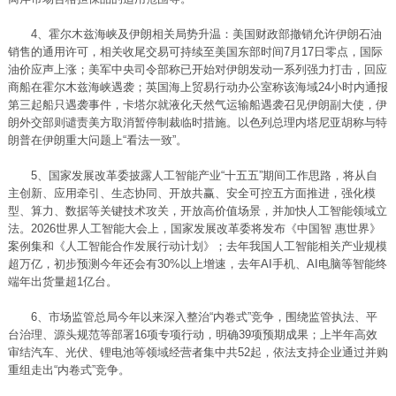
4、霍尔木兹海峡及伊朗相关局势升温：美国财政部撤销允许伊朗石油
销售的通用许可，相关收尾交易可持续至美国东部时间7月17日零点，国际
油价应声上涨；美军中央司令部称已开始对伊朗发动一系列强力打击，回应
商船在霍尔木兹海峡遇袭；英国海上贸易行动办公室称该海域24小时内通报
第三起船只遇袭事件，卡塔尔就液化天然气运输船遇袭召见伊朗副大使，伊
朗外交部则谴责美方取消暂停制裁临时措施。以色列总理内塔尼亚胡称与特
朗普在伊朗重大问题上“看法一致”。
5、国家发展改革委披露人工智能产业“十五五”期间工作思路，将从自
主创新、应用牵引、生态协同、开放共赢、安全可控五方面推进，强化模
型、算力、数据等关键技术攻关，开放高价值场景，并加快人工智能领域立
法。2026世界人工智能大会上，国家发展改革委将发布《中国智 惠世界》
案例集和《人工智能合作发展行动计划》；去年我国人工智能相关产业规模
超万亿，初步预测今年还会有30%以上增速，去年AI手机、AI电脑等智能终
端年出货量超1亿台。
6、市场监管总局今年以来深入整治“内卷式”竞争，围绕监管执法、平
台治理、源头规范等部署16项专项行动，明确39项预期成果；上半年高效
审结汽车、光伏、锂电池等领域经营者集中共52起，依法支持企业通过并购
重组走出“内卷式”竞争。