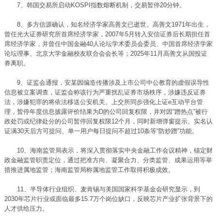
7、韩国交易所启动KOSPI指数熔断机制，交易暂停20分钟。
8、多方信源确认，知名经济学家高善文已逝世。高善文1971年出生，
曾任光大证券研究所首席经济学家，2007年5月转入安信证券后长期担任首
席经济学家，并曾任中国金融40人论坛学术委员会委员、中国首席经济学家
论坛理事、北京大学金融校友联合会会长等；2025年11月高善文从国投证
券离职。
9、证监会通报，安某因编造传播涉及上市公司中公教育的虚假误导性
信息被立案调查，证监会称该行为严重扰乱证券市场秩序，涉嫌违反证券
法，涉嫌犯罪的将依法移送公安机关。上交所同步强化上证e互动平台管
理，暂停年度信息披露评价结果为D的公司回复权限，并对因“蹭热点”被行
政处罚或纪律处分的公司暂停回复权限12个月，同时新增弹窗提示、实名认
证满30天后方可提问、单一用户每日提问不超过10条等“防炒蹭”功能。
10、海南监管局表示，将深入贯彻落实中央金融工作会议精神，锚定财
政金融监管职责定位，通过把准方向、凝聚合力、分类监管、成果运用等举
措推进属地监管；海南监管局称属地监管工作取得积极成效。
11、半导体行业组织、麦肯锡与美国国家科学基金会研究显示，到
2030年芯片行业或面临最多15.7万个岗位缺口，反映芯片产业扩张背景下的
人才供给压力。