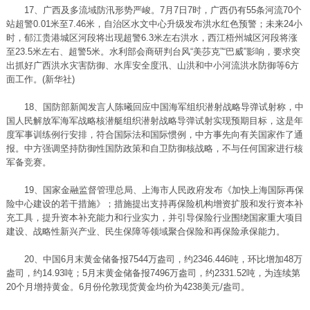
17、广西及多流域防汛形势严峻。7月7日7时，广西仍有55条河流70个
站超警0.01米至7.46米，自治区水文中心升级发布洪水红色预警；未来24小
时，郁江贵港城区河段将出现超警6.3米左右洪水，西江梧州城区河段将涨
至23.5米左右、超警5米。水利部会商研判台风“美莎克”“巴威”影响，要求突
出抓好广西洪水灾害防御、水库安全度汛、山洪和中小河流洪水防御等6方
面工作。(新华社)
18、国防部新闻发言人陈曦回应中国海军组织潜射战略导弹试射称，中
国人民解放军海军战略核潜艇组织潜射战略导弹试射实现预期目标，这是年
度军事训练例行安排，符合国际法和国际惯例，中方事先向有关国家作了通
报。中方强调坚持防御性国防政策和自卫防御核战略，不与任何国家进行核
军备竞赛。
19、国家金融监督管理总局、上海市人民政府发布《加快上海国际再保
险中心建设的若干措施》；措施提出支持再保险机构增资扩股和发行资本补
充工具，提升资本补充能力和行业实力，并引导保险行业围绕国家重大项目
建设、战略性新兴产业、民生保障等领域聚合保险和再保险承保能力。
20、中国6月末黄金储备报7544万盎司，约2346.446吨，环比增加48万
盎司，约14.93吨；5月末黄金储备报7496万盎司，约2331.52吨，为连续第
20个月增持黄金。6月份伦敦现货黄金均价为4238美元/盎司。