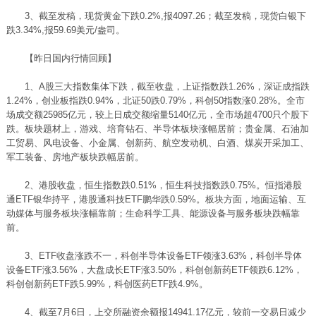
3、截至发稿，现货黄金下跌0.2%,报4097.26；截至发稿，现货白银下
跌3.34%,报59.69美元/盎司。
【昨日国内行情回顾】
1、A股三大指数集体下跌，截至收盘，上证指数跌1.26%，深证成指跌
1.24%，创业板指跌0.94%，北证50跌0.79%，科创50指数涨0.28%。全市
场成交额25985亿元，较上日成交额缩量5140亿元，全市场超4700只个股下
跌。板块题材上，游戏、培育钻石、半导体板块涨幅居前；贵金属、石油加
工贸易、风电设备、小金属、
创新药
、航空发动机、白酒、煤炭开采加工、
军工装备、房地产板块跌幅居前。
2、港股收盘，恒生指数跌0.51%，恒生科技指数跌0.75%。恒指港股
通ETF银华持平，港股通科技ETF鹏华跌0.59%。板块方面，地面运输、互
动媒体与服务板块涨幅靠前；生命科学工具、能源设备与服务板块跌幅靠
前。
3、ETF收盘涨跌不一，科创半导体设备ETF领涨3.63%，科创半导体
设备ETF涨3.56%，大盘成长ETF涨3.50%，科创创新药ETF领跌6.12%，
科创创新药ETF跌5.99%，科创医药ETF跌4.9%。
4、截至7月6日，上交所融资余额报14941.17亿元，较前一交易日减少