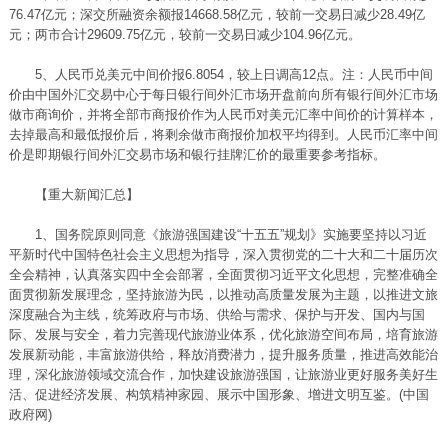
76.47亿元；深交所融资余额报14668.58亿元，较前一交易日减少28.49亿
元；两市合计29609.75亿元，较前一交易日减少104.96亿元。
5、人民币兑美元中间价报6.8054，较上日调高12点。注：人民币中间
价由中国外汇交易中心于每日银行间外汇市场开盘前向所有银行间外汇市场
做市商询价，并将全部市商报价作为人民币对美元汇率中间价的计算样本，
去掉最高和最低报价后，将剩余做市商报价加权平均得到。人民币汇率中间
价是即期银行间外汇交易市场和银行挂牌汇价的最重要参考指标。
【重大新闻汇总】
1、国务院原则同意《旅游强国建设“十五五”规划》实施要坚持以习近
平新时代中国特色社会主义思想为指导，深入贯彻党的二十大和二十届历次
全会精神，认真落实四中全会部署，全面贯彻习近平文化思想，完整准确全
面贯彻新发展理念，坚持旅游为民，以推动高质量发展为主题，以推进文旅
深度融合为主线，统筹政府与市场、供给与需求、保护与开发、国内与国
际、发展与安全，着力完善现代旅游业体系，优化旅游空间布局，培育旅游
发展新动能，丰富旅游供给，释放消费潜力，提升服务质量，推进高效能治
理，深化旅游领域交流合作，加快建设旅游强国，让旅游业更好服务美好生
活、促进经济发展、构筑精神家园、展示中国形象、增进文明互鉴。(中国
政府网)