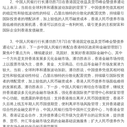
2、中国人民银行行长潘功胜7日在香港固定收益及货币峰会暨债券通论
坛上表示，当前在全球利率和通胀波动加剧的背景下，中国债券凭借其相对
的稳定性和较低波动性的特征，凸显出独特的分散化的配置优势，持续吸引
国际投资者的增配诉求，加上较低的人民币融资成本，香港人民币债券市场
面临难得的发展机遇，香港可以抓住这一有利时机，吸引更多的主权财富和
国际企业到香港发债融资。
3、中国人民银行行长潘功胜7月7日在“香港固定收益及货币峰会暨债券
通论坛”上表示，下一步中国人民银行将配合香港特区政府和金融管理部门
聚焦4个重点方向，继续建设好、巩固好、发展好香港国际金融中心。其中
一个方向是支持香港发展多元化金融市场。潘功胜表示，香港金融市场传统
上以股票市场为主，债券、黄金、大宗商品、衍生品等金融子市场发展潜力
较大。当前，全球利率和通胀波动加剧。潘功胜说，中国债券凭借其相对稳
定性和较低波动性特征，凸显出独特的分散化配置优势，持续吸引国际投资
者的增配需求，加上较低的人民币融资成本，香港人民币债券市场面临难得
的发展机遇。潘功胜表示，下一步，中国人民银行将结合市场需求，继续支
持香港建设多元化的金融市场体系，强化香港国际资产管理中心和财富管理
中心功能。他透露的举措包括：支持香港推出离岸人民币国债期货，香港不
久后将上线五年期人民币国债期货，便利离岸市场风险管理；支持香港建设
综合性的金融交易平台，中国人民银行指导中国外汇交易中心，与香港金管
局、香港证监会合作，支持债券通公司升级为交易平台的运营实体，提供债
券、货币、外汇等金融市场交易的金融基础设施服务；扩大人民币债券作为
离岸市场合格担保品的适用范围等。