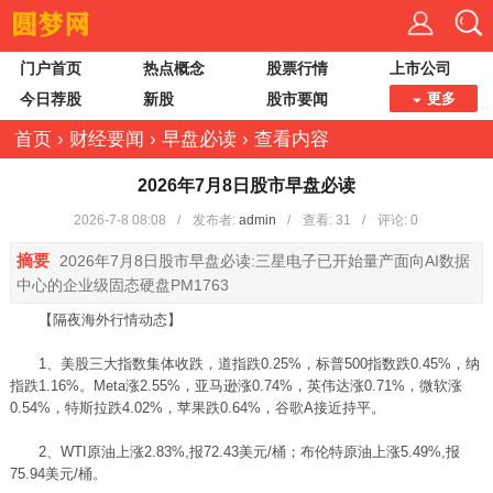
门户首页
热点概念
股票行情
上市公司
今日荐股
新股
股市要闻
更多
首页
›
财经要闻
›
早盘必读
›
查看内容
2026年7月8日股市早盘必读
2026-7-8 08:08
/
发布者:
admin
/
查看:
31
/
评论: 0
摘要
2026年7月8日股市早盘必读:三星电子已开始量产面向AI数据
中心的企业级固态硬盘PM1763
【隔夜海外行情动态】
1、美股三大指数集体收跌，道指跌0.25%，标普500指数跌0.45%，纳
指跌1.16%。Meta涨2.55%，亚马逊涨0.74%，英伟达涨0.71%，微软涨
0.54%，特斯拉跌4.02%，苹果跌0.64%，谷歌A接近持平。
2、WTI原油上涨2.83%,报72.43美元/桶；布伦特原油上涨5.49%,报
75.94美元/桶。