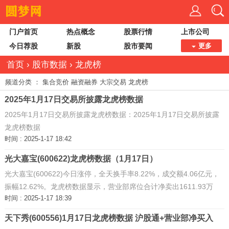
门户首页
热点概念
股票行情
上市公司
今日荐股
新股
股市要闻
更多
首页
›
股市数据
›
龙虎榜
频道分类 ：
集合竞价
融资融券
大宗交易
龙虎榜
2025年1月17日交易所披露龙虎榜数据
2025年1月17日交易所披露龙虎榜数据：2025年1月17日交易所披露
龙虎榜数据
时间 : 2025-1-17 18:42
光大嘉宝(600622)龙虎榜数据（1月17日）
光大嘉宝(600622)今日涨停，全天换手率8.22%，成交额4.06亿元，
振幅12.62%。龙虎榜数据显示，营业部席位合计净卖出1611.93万
时间 : 2025-1-17 18:39
元。
天下秀(600556)1月17日龙虎榜数据 沪股通+营业部净买入