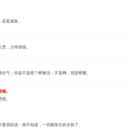
，还是咸鱼。
太贵，少用省钱。
很生气：你是不是瞎？螃蟹说：不是啊，我是螃蟹。
还错。
还错。
牛委屈的说：我不知道，一切都发生的太快了。