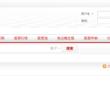
用户名
密码
要闻
股票行情
股票池
热点概念股
新股申购
帖子
搜索