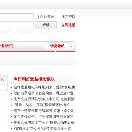
自动登录
找回密码
登录
立即注册
行业研究
快捷导航
上市公司资讯
今日利好受益概念板块
订阅
迎峰度夏用电高峰期到来，叠加“算电协
同”
散奶淡季逆势涨超合同价，乳业全产业
链均有
生产光掩膜清洗设备上市公司 光掩膜清
洗设
“避暑、纳凉、夜游”搜索量环比增长
230%！
铝产业链景气度持续攀升 多家上市公司
上半
茅台终端调价，行业深度调整已近尾声
（受益
投资八仙电影上市公司 投资八仙电影概
念股
ViP技术上市公司 ViP技术概念股一览