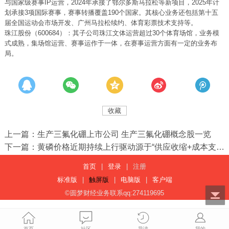
与国家级赛事IP运营，2024年承接了鄂尔多斯马拉松等新项目，2025年计
划承接3项国际赛事，赛事转播覆盖190个国家。其核心业务还包括第十五
届全国运动会市场开发、广州马拉松续约、体育彩票技术支持等。
珠江股份（600684）：其子公司珠江文体运营超过30个体育场馆，业务模
式成熟，集场馆运营、赛事运作于一体，在赛事运营方面有一定的业务布
局。
收藏
上一篇：生产三氟化硼上市公司 生产三氟化硼概念股一览
下一篇：黄磷价格近期持续上行驱动源于“供应收缩+成本支撑+需求回暖”共振（受益概念股） ...
首页
|
登录
|
注册
标准版
|
触屏版
|
电脑版
|
客户端
©圆梦财经业务联系qq:274119695
首页
社区
导读
我的