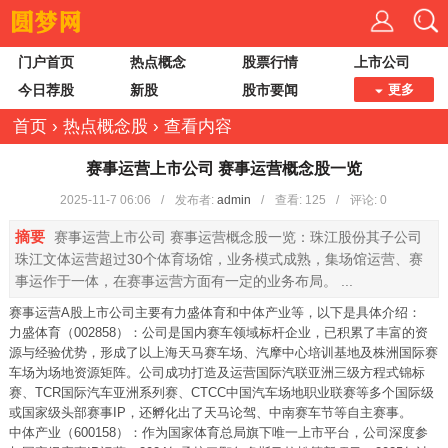
门户首页
热点概念
股票行情
上市公司
今日荐股
新股
股市要闻
更多
首页
›
热点概念股
›
查看内容
赛事运营上市公司 赛事运营概念股一览
2025-11-7 06:06
/
发布者:
admin
/
查看:
125
/
评论: 0
摘要
赛事运营上市公司 赛事运营概念股一览：珠江股份其子公司
珠江文体运营超过30个体育场馆，业务模式成熟，集场馆运营、赛
事运作于一体，在赛事运营方面有一定的业务布局。 ...
赛事运营A股上市公司主要有力盛体育和中体产业等，以下是具体介绍：
力盛体育（002858）：公司是国内赛车领域标杆企业，已积累了丰富的资
源与经验优势，形成了以上海天马赛车场、汽摩中心培训基地及株洲国际赛
车场为场地资源矩阵。公司成功打造及运营国际汽联亚洲三级方程式锦标
赛、TCR国际汽车亚洲系列赛、CTCC中国汽车场地职业联赛等多个国际级
或国家级头部赛事IP，还孵化出了天马论驾、中南赛车节等自主赛事。
中体产业（600158）：作为国家体育总局旗下唯一上市平台，公司深度参