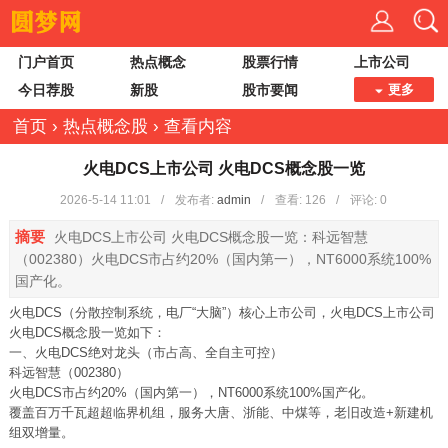
门户首页
热点概念
股票行情
上市公司
今日荐股
新股
股市要闻
更多
首页
›
热点概念股
›
查看内容
火电DCS上市公司 火电DCS概念股一览
2026-5-14 11:01
/
发布者:
admin
/
查看:
126
/
评论: 0
摘要
火电DCS上市公司 火电DCS概念股一览：科远智慧
（002380）火电DCS市占约20%（国内第一），NT6000系统100%
国产化。
火电DCS（分散控制系统，电厂“大脑”）核心上市公司，火电DCS上市公司
火电DCS概念股一览如下：
一、火电DCS绝对龙头（市占高、全自主可控）
科远智慧（002380）
火电DCS市占约20%（国内第一），NT6000系统100%国产化。
覆盖百万千瓦超超临界机组，服务大唐、浙能、中煤等，老旧改造+新建机
组双增量。