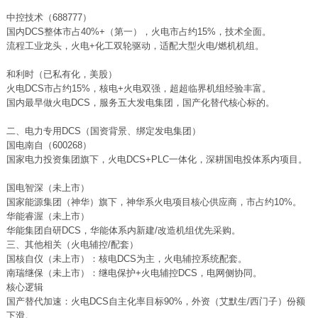
中控技术（688777）
国内DCS整体市占40%+（第一），火电市占约15%，技术全面。
流程工业龙头，火电+化工双轮驱动，适配大型火电/燃机机组。
和利时（已私有化，美股）
火电DCS市占约15%，核电+火电双强，超超临界机组经验丰富。
国内最早做火电DCS，服务五大发电集团，国产化替代核心标的。
二、电力专用DCS（国资背景、绑定发电集团）
国电南自（600268）
国家电力投资集团旗下，火电DCS+PLC一体化，深耕国电投体系内项目。
国电智深（未上市）
国家能源集团（神华）旗下，神华系火电项目核心供应商，市占约10%。
华能睿渥（未上市）
华能集团自研DCS，华能体系内新建/改造机组优先采购。
三、其他相关（火电辅控/配套）
国核自仪（未上市）：核电DCS为主，火电辅控系统配套。
南瑞继保（未上市）：继电保护+火电辅控DCS，电网侧协同。
核心逻辑
国产替代加速：火电DCS自主化率目标90%，外资（艾默生/西门子）份额
下滑。