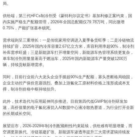
局。
供给端，第三代HFCs制冷剂受《蒙特利尔议定书》基加利修正案约束，国
内实施严格生产配额管理，2026年全国总配额仅79.78万吨，同比微增
0.75%，产能扩张基本锁死。
需求端则呈三重增长：一是传统家用空调进入夏季备货旺季；二是冷链物流
持续扩容，2025年国内冷库容量2.67亿立方米，库容利用率超90%，制冷剂
补库需求旺盛；三是新能源车打开增量空间，新能源车热管理系统更复杂，
单车制冷剂用量显著高于燃油车，2025年国内新能源车产量突破1200万
辆，持续贡献新增需求。
同时，目前行业前六大龙头企业手握超90%生产配额，寡头垄断格局稳固，
企业主动控产保价意愿强烈。叠加上游氟化工原材料价格上涨形成成本支
撑，制冷剂价格中枢持续抬升。
此外，技术迭代与应用延伸同步推进。目前第四代低GWP制冷剂研发加
速，高价值量的电子氟化液切入AI
数据中心
液冷
散热赛道，为行业打开全新
的长期成长空间。
展望后市，2026-2028年制冷剂配额刚性约束延续，供给难有明显增量，而
空调更新换代、冷链基建扩张、新能源车渗透率提升三大需求逻辑持续发