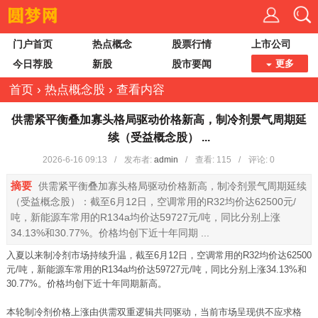
门户首页
热点概念
股票行情
上市公司
今日荐股
新股
股市要闻
更多
首页
›
热点概念股
›
查看内容
供需紧平衡叠加寡头格局驱动价格新高，制冷剂景气周期延
续（受益概念股） ...
2026-6-16 09:13
/
发布者:
admin
/
查看:
115
/
评论: 0
摘要
供需紧平衡叠加寡头格局驱动价格新高，制冷剂景气周期延续
（受益概念股）：截至6月12日，空调常用的R32均价达62500元/
吨，新能源车常用的R134a均价达59727元/吨，同比分别上涨
34.13%和30.77%。价格均创下近十年同期 ...
入夏以来制冷剂市场持续升温，截至6月12日，空调常用的R32均价达62500
元/吨，新能源车常用的R134a均价达59727元/吨，同比分别上涨34.13%和
30.77%。价格均创下近十年同期新高。
本轮制冷剂价格上涨由供需双重逻辑共同驱动，当前市场呈现供不应求格