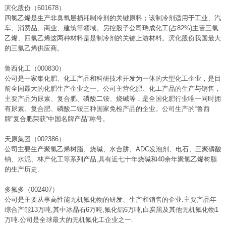
滨化股份（601678）
四氯乙烯是生产非臭氧层损耗制冷剂的关键原料；该制冷剂适用于工业、汽
车、消费品、商业、建筑等领域。另控股子公司瑞成化工(占82%)主营三氯
乙烯、四氯乙烯这两种材料是是制冷剂的关键上游材料。滨化股份我国最大
的三氯乙烯供应商。
鲁西化工（000830）
公司是一家集化肥、化工产品和科研技术开发为一体的大型化工企业，是目
前全国最大的化肥生产企业之一。公司主营化肥、化工产品的生产与销售，
主要产品为尿素、复合肥、磷酸二铵、烧碱等，是全国化肥行业唯一同时拥
有尿素、复合肥、磷酸二铵三种国家免检产品的企业。公司生产的“鲁西
牌”复合肥荣获“中国名牌产品”称号。
天原集团（002386）
公司主要生产聚氯乙烯树脂、烧碱、水合肼、ADC发泡剂、电石、三聚磷酸
钠、水泥、林产化工等系列产品,具有近七十年烧碱和40余年聚氯乙烯树脂
的生产历史.
多氟多（002407）
公司是主要从事高性能无机氟化物的研发、生产和销售的企业.主要产品年
综合产能13万吨,其中冰晶石6万吨,氟化铝6万吨,白炭黑及其他无机氟化物1
万吨.公司是全球最大的无机氟化工企业之一.