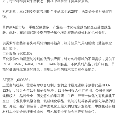
力，行业将维持紧平衡状态，价格中枢有望保持高位震荡。
机构测算，三代制冷剂景气周期至少延续至2028年，头部企业盈利确定性
强。
具体到A股市场，手握配额越多、产业链一体化程度越高的企业受益越显
著。此外，布局四代制冷剂与电子氟化液新赛道的成长标的也可关注。
供需紧平衡叠加寡头格局驱动价格新高，制冷剂景气周期延续（受益概念
股）如下：
巨化股份（600160）
巨化股份作为新型制冷剂的优秀供应商，针对各种领域的不同需求，提供了
R134、R507、R404、R410 、R407等低碳、环保系列产品，推广绿色、节
能的健康持续发展的理念，展现出公司的技术实力和创新能力。
ST爱富（600636）
三爱富与杜邦、霍尼韦尔联合研制开发的全球最先进制冷剂替代品HFO-
1234yf，预计今年10月底研制完毕，11月份可投入生产使用。公司是国内
规模较大、品种最全、历史悠久的集科研、生产、经营一体化的有机氟化工
企业，专业从事氟聚合物、氟精细化学品、氟制冷剂等各类含氟化学品的研
究、开发、生产和经营，是中国氟化工最大的研究开发基地，中国氟硅有机
材料工业协会副理事长单位、有机氟专业委员会主任委员单位。