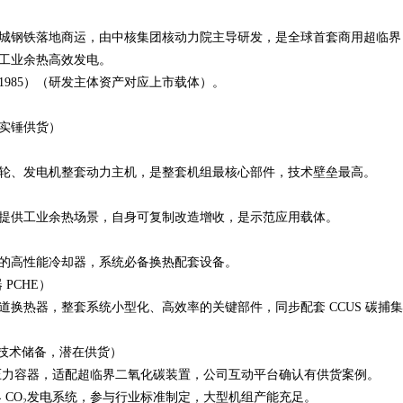
贵州首钢水城钢铁落地商运，由中核集团核动力院主导研发，是全球首套商用超临界
工业余热高效发电。
1985）（研发主体资产对应上市载体）。
实锤供货）
轮、发电机整套动力主机，是整套机组最核心部件，技术壁垒最高。
）
提供工业余热场景，自身可复制改造增收，是示范应用载体。
况的高性能冷却器，系统必备换热配套设备。
 PCHE）
换热器，整套系统小型化、高效率的关键部件，同步配套 CCUS 碳捕集
（技术储备，潜在供货）
换热压力容器，适配超临界二氧化碳装置，公司互动平台确认有供货案例。
临界 CO₂发电系统，参与行业标准制定，大型机组产能充足。