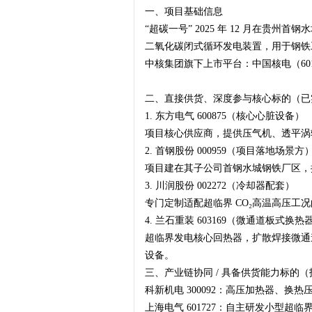
一、项目基础信息
“超碳一号” 2025 年 12 月在
二氧化碳闭式循环发电装置，用于钢铁
梦
中核集团旗下上市平台：中国核电（60
二、直接供货、深度参与核心标的（已
1. 东方电气 600875（核心心脏设备）
项目核心供应商，提供压气机、透平涡
2. 首钢股份 000959（项目落地场景方
项目建在其子公司首钢水城钢铁厂区，
3. 川润股份 002272（冷却器配套）
财
专门定制适配超临界 CO₂高温高压工
4. 兰石重装 603169（微通道板式换热器
超临界发电核心回热器，扩散焊接微通道
设备。
三、产业链协同 / 具备供货能力标的
科新机电 300092：高压加热器、
上海电气 601727：自主研发小型超