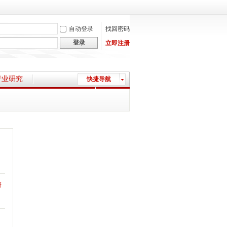
自动登录
找回密码
登录
立即注册
行业研究
快捷导航
上市公司资讯
今日利好受益概念股
生产安全气囊上市公司 生产安全气囊概
念股
实验猴涨价受益上市公司 实验猴涨价受
益概
生产TGV玻璃基板上市公司 TGV玻璃基
板概念
生产真空镀膜上市公司 真空镀膜概念股
研
一览
生产半导体级氢氟酸上市公司 半导体级
氢氟
生产光模块晶振上市公司 光模块晶振概
念股
刚果（金）严控铜钴出口重塑全球供给
格局：
“迎峰度夏”制冷需求激增，煤炭作为主